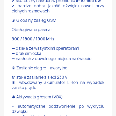
✔ skuteczny nasłuch w promieniu
5–10 metrów
✔ bardzo dobra jakość dźwięku nawet przy
cichych rozmowach
📡 Globalny zasięg GSM
Obsługiwane pasma:
900 / 1800 / 1900 MHz
➡ działa ze wszystkimi operatorami
➡ brak simlocka
➡ nasłuch z dowolnego miejsca na świecie
🔋 Zasilanie ciągłe + awaryjne
🔌 stałe zasilanie z sieci 230 V
🔋 wbudowany akumulator Li-Ion na wypadek
zaniku prądu
🔔 Aktywacja głosem (VOX)
• automatyczne oddzwonienie po wykryciu
dźwięku