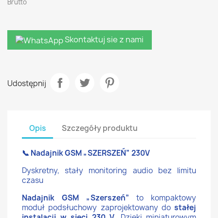
Brutto
Skontaktuj sie z nami
Udostępnij
Opis
Szczegóły produktu
📞 Nadajnik GSM „SZERSZEŃ” 230V
Dyskretny, stały monitoring audio bez limitu
czasu
Nadajnik GSM „Szerszeń”
to kompaktowy
moduł podsłuchowy zaprojektowany do
stałej
instalacji w sieci 230 V
. Dzięki miniaturowym