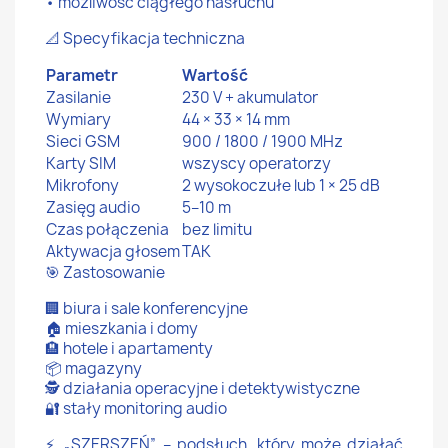
• możliwość ciągłego nasłuchu
📐 Specyfikacja techniczna
Parametr
Wartość
Zasilanie
230 V + akumulator
Wymiary
44 × 33 × 14 mm
Sieci GSM
900 / 1800 / 1900 MHz
Karty SIM
wszyscy operatorzy
Mikrofony
2 wysokoczułe lub 1 × 25 dB
Zasięg audio
5–10 m
Czas połączenia
bez limitu
Aktywacja głosem
TAK
🎯 Zastosowanie
🏢 biura i sale konferencyjne
🏠 mieszkania i domy
🏨 hotele i apartamenty
📦 magazyny
🕵️ działania operacyjne i detektywistyczne
🔐 stały monitoring audio
⚡ „SZERSZEŃ” – podsłuch, który może działać